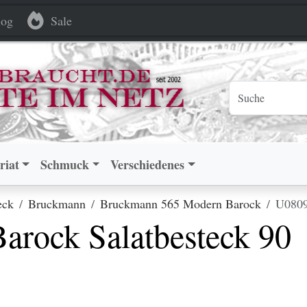
latbesteck 90 versilbert
latbesteck 90 versilbert
og
Sale
riat
Schmuck
Verschiedenes
eck
Bruckmann
Bruckmann 565 Modern Barock
U0809
rock Salatbesteck 90