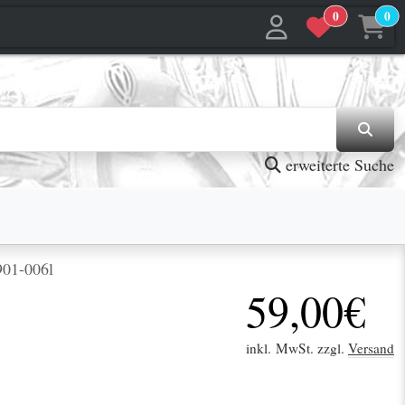
0
0
jetzt in den Warenkorb
jetzt in den Warenkorb
erweiterte Suche
01-006l
59,00€
inkl. MwSt. zzgl.
Versand