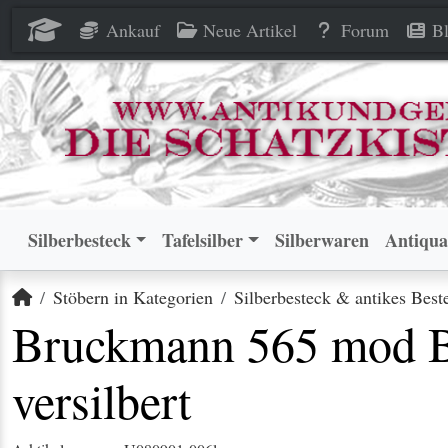
Bruckmann 565 mod Barock Sa
Bruckmann 565 mod Barock Sa
Ankauf
Neue Artikel
Forum
Bl
Silberbesteck
Tafelsilber
Silberwaren
Antiqua
Startseite
Stöbern in Kategorien
Silberbesteck & antikes Best
Bruckmann 565 mod Ba
versilbert