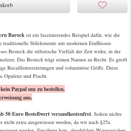
nkorb
ern Barock
ist ein faszinierendes Beispiel dafür, wie die
traditionelle Stilelemente mit modernen Einflüssen
s Besteck die stilistische Vielfalt der Zeit wider, in der
molzen. Das Besteck trägt seinen Namen zu Recht. Es greift
ige Rocaillenverzierungen und voluminöse Griffe. Diese
se Opulenz und Pracht.
kein Paypal um zu bestellen.
erweisung aus.
ab 50 Euro Bestellwert
versandkostenfrei
. Sofern nichts
er nicht extra ausgewiesen werden, da wir nach §25a
besteuert werden. Erwähnte bzw. abgebildete Warenzeichen,