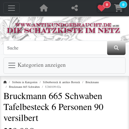
0
0
jetzt in den Warenkorb
jetzt in den Warenkorb
Kategorien anzeigen
Startseite
Stöbern in Kategorien
Silberbesteck & antikes Besteck
Bruckmann
Bruckmann 665 Schwaben
U260109-02a
Bruckmann 665 Schwaben
Tafelbesteck 6 Personen 90
versilbert