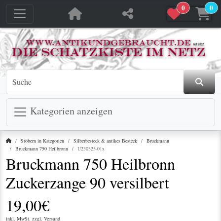
0
0
jetzt in den Warenkorb
jetzt in den Warenkorb
Kategorien anzeigen
Startseite
Stöbern in Kategorien
Silberbesteck & antikes Besteck
Bruckmann
Bruckmann 750 Heilbronn
U230325-01x
Bruckmann 750 Heilbronn
Zuckerzange 90 versilbert
19,00€
inkl. MwSt. zzgl.
Versand