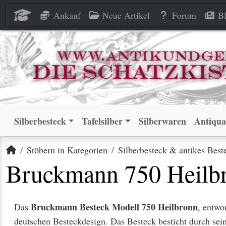
Ankauf
Neue Artikel
Forum
Bl
Silberbesteck
Tafelsilber
Silberwaren
Antiqua
Startseite
Stöbern in Kategorien
Silberbesteck & antikes Best
Bruckmann 750 Heilb
Bruckmann Besteck Modell 750 Heilbronn
Das
, entwo
deutschen Besteckdesign. Das Besteck besticht durch sein