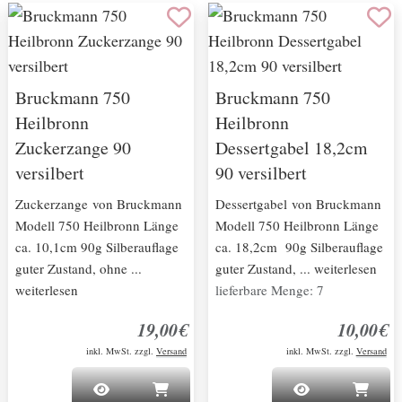
Bruckmann 750
Bruckmann 750
Heilbronn
Heilbronn
Zuckerzange 90
Dessertgabel 18,2cm
versilbert
90 versilbert
Zuckerzange von Bruckmann
Dessertgabel von Bruckmann
Modell 750 Heilbronn Länge
Modell 750 Heilbronn Länge
ca. 10,1cm 90g Silberauflage
ca. 18,2cm 90g Silberauflage
guter Zustand, ohne ...
guter Zustand, ... weiterlesen
weiterlesen
lieferbare Menge: 7
19,00€
10,00€
inkl. MwSt. zzgl.
Versand
inkl. MwSt. zzgl.
Versand