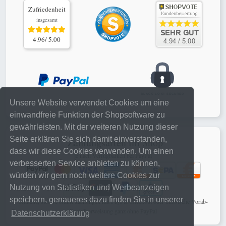
Zufriedenheit
insgesamt
4.96/ 5.00
Unsere Website verwendet Cookies um eine
einwandfreie Funktion der Shopsoftware zu
gewährleisten. Mit der weiteren Nutzung dieser
Seite erklären Sie sich damit einverstanden,
Zahlungsarten im Shop
dass wir diese Cookies verwenden. Um einen
je nach Verfügbarkeit bei PayPal
verbesserten Service anbieten zu können,
würden wir gern noch weitere Cookies zur
Nutzung von Statistiken und Werbeanzeigen
speichern, genaueres dazu finden Sie in unserer
schnelle, sichere online Zahlungen mit PayPal Checkout oder klassische Vorab-
Banküberweisung ganz ohne PayPal
Datenschutzerklärung