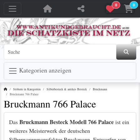
0
0
Kategorien anzeigen
Startseite
Stöbern in Kategorien
Silberbesteck & antikes Besteck
Bruckmann
Bruckmann 766 Palace
Bruckmann 766 Palace
Bruckmann Besteck Modell 766 Palace
Das
ist ein
weiteres Meisterwerk der deutschen
Silberwarenmanufaktur Bruckmann. Entworfen von