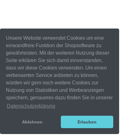
Unsere Website verwendet Cookies um eine
einwandfreie Funktion der Shopsoftware zu
gewährleisten. Mit der weiteren Nutzung dieser
Seite erklären Sie sich damit einverstanden,
dass wir diese Cookies verwenden. Um einen
verbesserten Service anbieten zu können,
würden wir gern noch weitere Cookies zur
Nutzung von Statistiken und Werbeanzeigen
speichern, genaueres dazu finden Sie in unserer
Datenschutzerklärung
Ablehnen
Erlauben