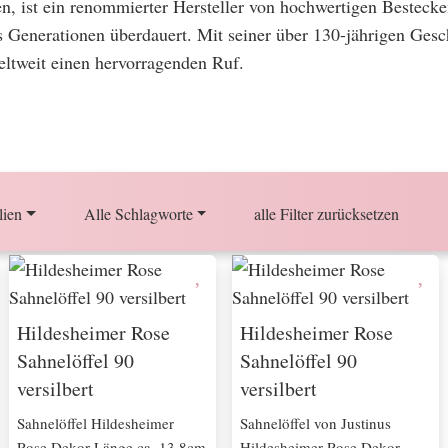
gen, ist ein renommierter Hersteller von hochwertigen Beste
as Generationen überdauert. Mit seiner über 130-jährigen Gesch
ltweit einen hervorragenden Ruf.
lien
Alle Schlagworte
alle Filter zurücksetzen
Hildesheimer Rose
Hildesheimer Rose
Sahnelöffel 90
Sahnelöffel 90
versilbert
versilbert
Sahnelöffel Hildesheimer
Sahnelöffel von Justinus
Rose Dekor Länge ca. 13,8cm
Hildesheimer Rose Dekor