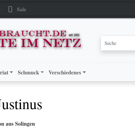
g
Sale
riat
Schmuck
Verschiedenes
Justinus
on aus Solingen