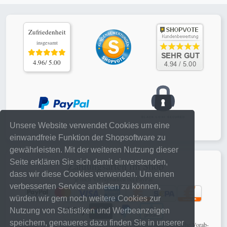
Zufriedenheit
insgesamt
4.96/ 5.00
Unsere Website verwendet Cookies um eine
einwandfreie Funktion der Shopsoftware zu
gewährleisten. Mit der weiteren Nutzung dieser
Seite erklären Sie sich damit einverstanden,
Zahlungsarten im Shop
dass wir diese Cookies verwenden. Um einen
je nach Verfügbarkeit bei PayPal
verbesserten Service anbieten zu können,
würden wir gern noch weitere Cookies zur
Nutzung von Statistiken und Werbeanzeigen
speichern, genaueres dazu finden Sie in unserer
schnelle, sichere online Zahlungen mit PayPal Checkout oder klassische Vorab-