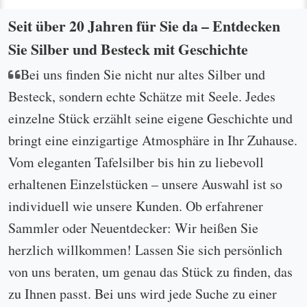
Mr. Prüschberg was a pleasure to work with, and I
can't thank him enough for working through a
logistical issue regarding some silverware I
purchased. The silverware arrived in the condition
he described, and I couldn't be happier with it. It
will be a big hit at the next family party! He also
responded very quickly and was always courteous
and professional. I would happily do business with
him again.
geschrieben von Mike am 01.06.2026.
Das bestellte Kuchenbesteck der Serie 2500
entsprach genau der Beschreibung. Der Versand war
schnell.