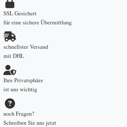
4.96/ 5.00
Zahlungsarten im Shop
je nach Verfügbarkeit bei PayPal
schnelle, sichere online Zahlungen mit PayPal Checkout oder klassische Vorab-
Banküberweisung ganz ohne PayPal
© 2002-2026
www.antikundgebraucht.de
|
Silber: 55,23 €/oz
(Stand: 07.08.2026 09:37)