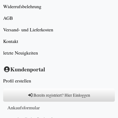
Ralph Prüschberg
www.antikundgebraucht.de
Zeppelinallee 17
45879 Gelsenkirchen
Deutschland
+49 209 1550942
info@antikundgebraucht.de
Kontakt
SSL Gesichert
für eine sichere Übermittlung