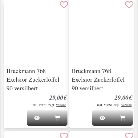
Bruckmann 768
Exelsior Zuckerzange
Bruckmann 768
90 versilbert
Exelsior Kaffeelöffel
13,6cm 90 versilbert
29,00€
8,00€
inkl. MwSt. zzgl.
Versand
inkl. MwSt. zzgl.
Versand
Seit über 20 Jahren für Sie da – Entdecken
Sie Silber und Besteck mit Geschichte
Bei uns finden Sie nicht nur altes Silber und