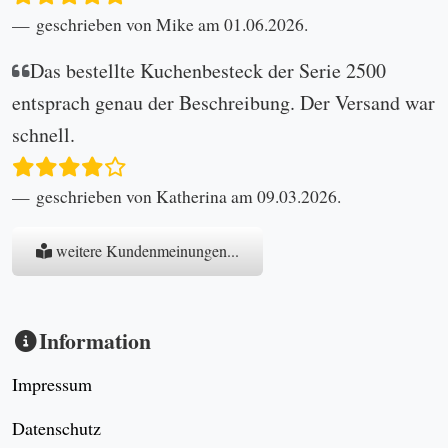
Kontakt
letzte Neuigkeiten
Kundenportal
Profil erstellen
Bereits registriert? Hier Einloggen
Ankaufsformular
unverbindliche Suchanfrage
Widerrufsformular
So erreichen Sie uns