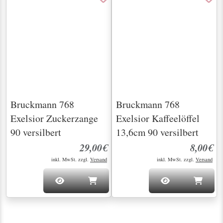
Besteck, sondern echte Schätze mit Seele. Jedes
einzelne Stück erzählt seine eigene Geschichte und
bringt eine einzigartige Atmosphäre in Ihr Zuhause.
Vom eleganten Tafelsilber bis hin zu liebevoll
erhaltenen Einzelstücken – unsere Auswahl ist so
individuell wie unsere Kunden. Ob erfahrener
Sammler oder Neuentdecker: Wir heißen Sie
herzlich willkommen! Lassen Sie sich persönlich
von uns beraten, um genau das Stück zu finden, das
zu Ihnen passt. Bei uns wird jede Suche zu einer
kleinen Zeitreise – lassen Sie sich inspirieren und
verleihen Sie Ihrem Zuhause eine besondere Note ...
geschrieben von Ralph Prüschberg
... und das sagen Kunden