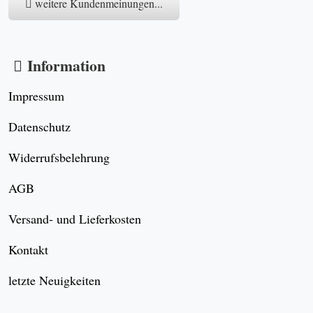
unverbindliche Suchanfrage
Widerrufsformular
So erreichen Sie uns
Ralph Prüschberg
www.antikundgebraucht.de
Zeppelinallee 17
45879 Gelsenkirchen
Deutschland
+49 209 1550942
info@antikundgebraucht.de
Kontakt