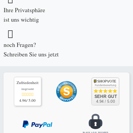
schnelle, sichere online Zahlungen mit PayPal Checkout oder klassische Vorab-
Banküberweisung ganz ohne PayPal
© 2002-2026
www.antikundgebraucht.de
|
Silber: 55,22 €/oz
(Stand: 10.08.2026 06:13)