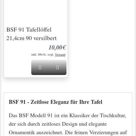
Seit über 20 Jahren für Sie da – Entdecken
Sie Silber und Besteck mit Geschichte
Bei uns finden Sie nicht nur altes Silber und
Besteck, sondern echte Schätze mit Seele. Jedes
einzelne Stück erzählt seine eigene Geschichte und
bringt eine einzigartige Atmosphäre in Ihr Zuhause.
Vom eleganten Tafelsilber bis hin zu liebevoll
erhaltenen Einzelstücken – unsere Auswahl ist so
individuell wie unsere Kunden. Ob erfahrener
Sammler oder Neuentdecker: Wir heißen Sie
herzlich willkommen! Lassen Sie sich persönlich
von uns beraten, um genau das Stück zu finden, das