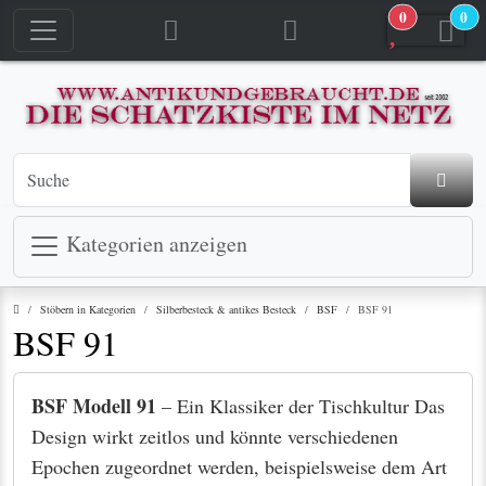
0
0
Kategorien anzeigen
Startseite
Stöbern in Kategorien
Silberbesteck & antikes Besteck
BSF
BSF 91
BSF 91
BSF Modell 91
– Ein Klassiker der Tischkultur Das
Design wirkt zeitlos und könnte verschiedenen
Epochen zugeordnet werden, beispielsweise dem Art