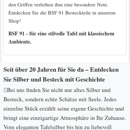
zu Ihnen passt. Bei uns wird jede Suche zu einer
kleinen Zeitreise – lassen Sie sich inspirieren und
verleihen Sie Ihrem Zuhause eine besondere Note ...
geschrieben von Ralph Prüschberg
... und das sagen Kunden
Mr. Prüschberg was a pleasure to work with, and I
can't thank him enough for working through a
logistical issue regarding some silverware I
purchased. The silverware arrived in the condition
he described, and I couldn't be happier with it. It
will be a big hit at the next family party! He also
responded very quickly and was always courteous
and professional. I would happily do business with
him again.