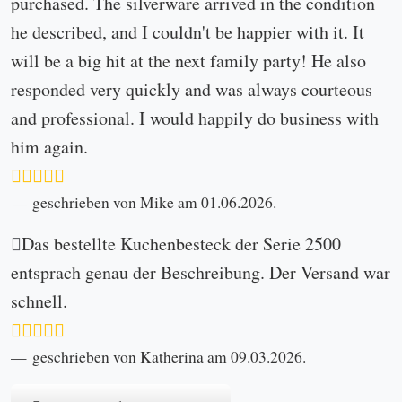
Datenschutz
Widerrufsbelehrung
AGB
Versand- und Lieferkosten
Kontakt
letzte Neuigkeiten
Kundenportal
Profil erstellen
Bereits registriert? Hier Einloggen
Ankaufsformular