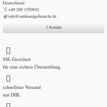
Schreiben Sie uns
jetzt
Zufriedenheit
insgesamt
4.96/ 5.00
Zahlungsarten im Shop
je nach Verfügbarkeit bei PayPal