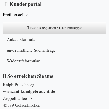
SSL Gesichert
für eine sichere Übermittlung
schnellster Versand
mit DHL
Ihre Privatsphäre
ist uns wichtig
noch Fragen?