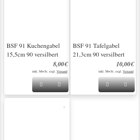
inkl. MwSt. zzgl.
Versand
BSF 91 - Zeitlose Eleganz für Ihre Tafel
Das BSF Modell 91 ist ein Klassiker der Tischkultur,
der sich durch zeitloses Design und elegante
Ornamentik auszeichnet. Die feinen Verzierungen auf
den Griffen verleihen ihm eine besondere Note.
Entdecken Sie die BSF 91 Besteckteile in unserem
Shop!
BSF 91 - für eine stilvolle Tafel mit klassischem
Ambiente.