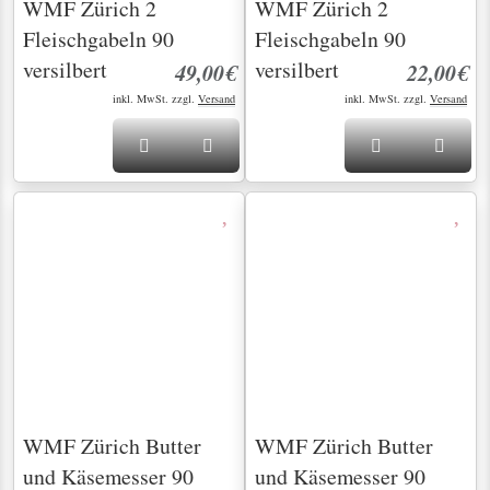
versilbert
versilbert
49,00€
29,00€
inkl. MwSt. zzgl.
Versand
inkl. MwSt. zzgl.
Versand
(current)
1
2
3
Nächste Seite
WMF Zürich - Geradliniges Design und zeitlose
Eleganz
Das WMF Zürich Besteck ist ein Klassiker, der sich
durch sein geradliniges und schlankes Design
auszeichnet. Es wurde in den 1950er Jahren
entworfen und ist bis heute sehr beliebt. Die
schlichten Formen und die klare Linienführung
verleihen ihm eine zeitlose Eleganz. Entdecken Sie