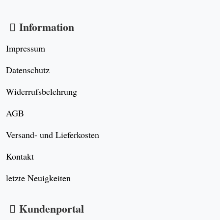
Profil erstellen
Bereits registriert? Hier Einloggen
Ankaufsformular
unverbindliche Suchanfrage
Widerrufsformular
So erreichen Sie uns
Ralph Prüschberg
www.antikundgebraucht.de
Zeppelinallee 17
45879 Gelsenkirchen
Deutschland
+49 209 1550942