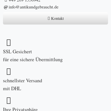
ist uns wichtig
noch Fragen?
Schreiben Sie uns
jetzt
Zufriedenheit
insgesamt
4.96/ 5.00
Zahlungsarten im Shop