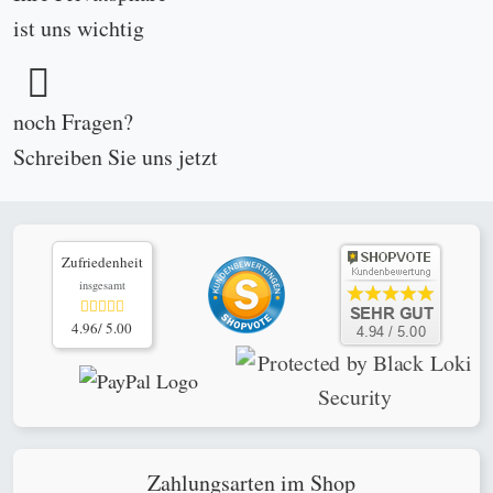
je nach Verfügbarkeit bei PayPal
schnelle, sichere online Zahlungen mit PayPal Checkout oder klassische Vorab-
Banküberweisung ganz ohne PayPal
© 2002-2026
www.antikundgebraucht.de
|
Silber: 53,62 €/oz
(Stand: 06.08.2026 11:49)