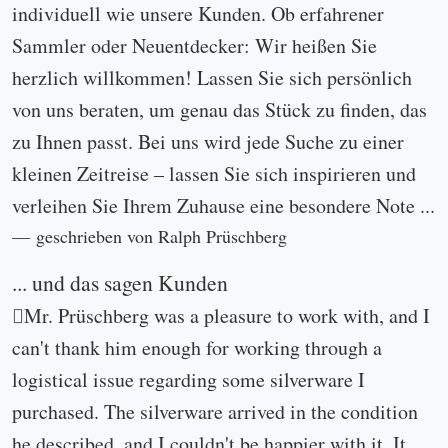
will be a big hit at the next family party! He also
responded very quickly and was always courteous
and professional. I would happily do business with
him again.
geschrieben von Mike am 01.06.2026.
Das bestellte Kuchenbesteck der Serie 2500
entsprach genau der Beschreibung. Der Versand war
schnell.
geschrieben von Katherina am 09.03.2026.
weitere Kundenmeinungen...