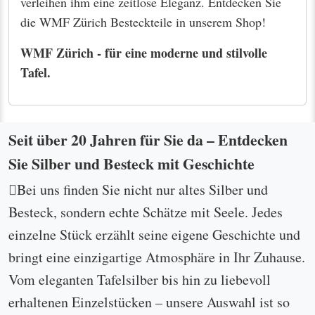
Sammler oder Neuentdecker: Wir heißen Sie
herzlich willkommen! Lassen Sie sich persönlich
von uns beraten, um genau das Stück zu finden, das
zu Ihnen passt. Bei uns wird jede Suche zu einer
kleinen Zeitreise – lassen Sie sich inspirieren und
verleihen Sie Ihrem Zuhause eine besondere Note ...
geschrieben von Ralph Prüschberg
... und das sagen Kunden
Mr. Prüschberg was a pleasure to work with, and I
can't thank him enough for working through a
logistical issue regarding some silverware I
purchased. The silverware arrived in the condition
he described, and I couldn't be happier with it. It