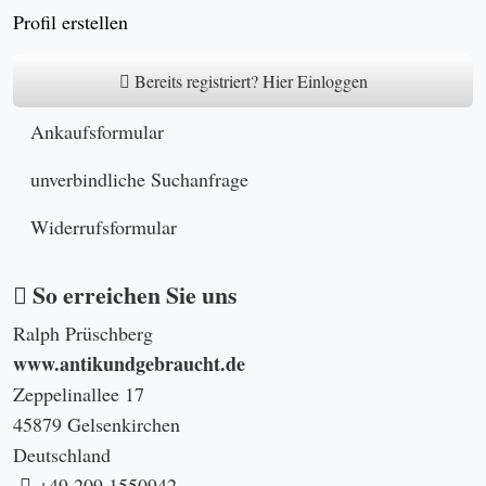
info@antikundgebraucht.de
Kontakt
SSL Gesichert
für eine sichere Übermittlung
schnellster Versand
mit DHL
Ihre Privatsphäre