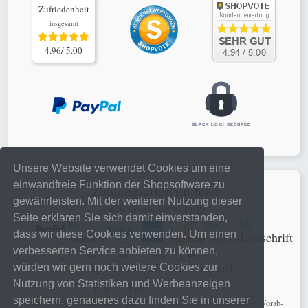
Zufriedenheit
insgesamt
4.96/ 5.00
Unsere Website verwendet Cookies um eine
einwandfreie Funktion der Shopsoftware zu
Zahlungsarten im Shop
gewährleisten. Mit der weiteren Nutzung dieser
je nach Verfügbarkeit bei PayPal
Seite erklären Sie sich damit einverstanden,
dass wir diese Cookies verwenden. Um einen
verbesserten Service anbieten zu können,
würden wir gern noch weitere Cookies zur
Nutzung von Statistiken und Werbeanzeigen
speichern, genaueres dazu finden Sie in unserer
schnelle, sichere online Zahlungen mit PayPal Checkout oder klassische Vorab-