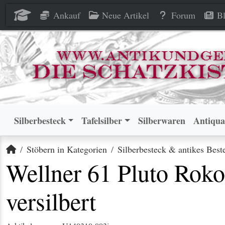
Wellner 61 Pluto Rokoko Flei
Wellner 61 Pluto Rokoko Flei
Ankauf
Neue Artikel
Forum
Bl
Silberbesteck
Tafelsilber
Silberwaren
Antiqua
Startseite
Stöbern in Kategorien
Silberbesteck & antikes Best
Wellner 61 Pluto Roko
versilbert