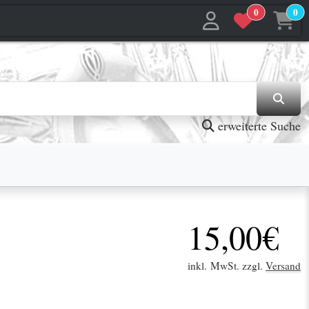
0
0
jetzt in den Warenkorb
jetzt in den Warenkorb
erweiterte Suche
15,00€
inkl. MwSt. zzgl.
Versand