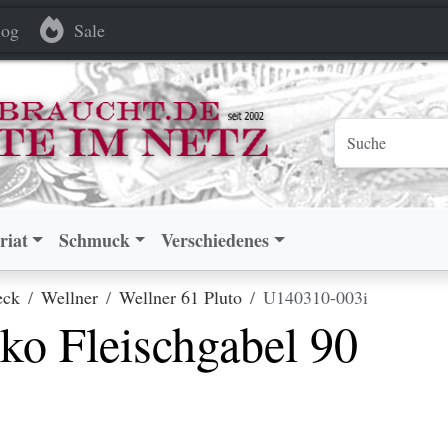
schgabel 90 versilbert
schgabel 90 versilbert
og
Sale
riat
Schmuck
Verschiedenes
eck
Wellner
Wellner 61 Pluto
U140310-003i
ko Fleischgabel 90