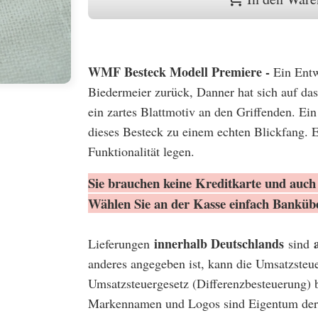
WMF Besteck Modell Premiere -
Ein Entw
Biedermeier zurück, Danner hat sich auf das
ein zartes Blattmotiv an den Griffenden. E
dieses Besteck zu einem echten Blickfang. E
Funktionalität legen.
Sie brauchen keine Kreditkarte und auch 
Wählen Sie an der Kasse einfach Banküb
innerhalb Deutschlands
Lieferungen
sind
anderes angegeben ist, kann die Umsatzsteu
Umsatzsteuergesetz (Differenzbesteuerung) 
Markennamen und Logos sind Eigentum der 