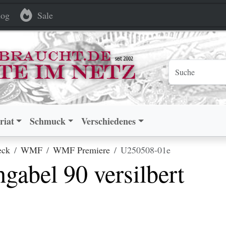
0 versilbert
0 versilbert
og
Sale
riat
Schmuck
Verschiedenes
eck
WMF
WMF Premiere
U250508-01e
abel 90 versilbert
.