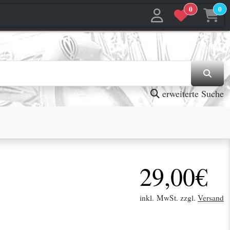
0
0
jetzt in den Warenkorb
jetzt in den Warenkorb
erweiterte Suche
29,00€
inkl. MwSt. zzgl.
Versand