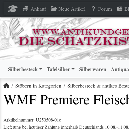
WMF Premiere Fleischgabel 9
WMF Premiere Fleischgabel 9
Ankauf
Neue Artikel
Forum
Bl
Silberbesteck
Tafelsilber
Silberwaren
Antiqua
Startseite
Stöbern in Kategorien
Silberbesteck & antikes Best
WMF Premiere Fleischg
Arktikelnummer: U250508-01e
Lieferung bei heutiger Zahlung innerhalb Deutschlands 10.08.-11.08