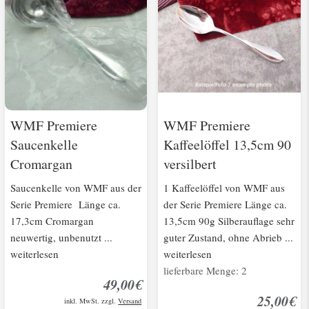
WMF Premiere
WMF Premiere
Saucenkelle
Kaffeelöffel 13,5cm 90
Cromargan
versilbert
Saucenkelle von WMF aus der
1 Kaffeelöffel von WMF aus
Serie Premiere Länge ca.
der Serie Premiere Länge ca.
17,3cm Cromargan
13,5cm 90g Silberauflage sehr
neuwertig, unbenutzt ...
guter Zustand, ohne Abrieb ...
weiterlesen
weiterlesen
lieferbare Menge: 2
49,00€
25,00€
inkl. MwSt. zzgl.
Versand