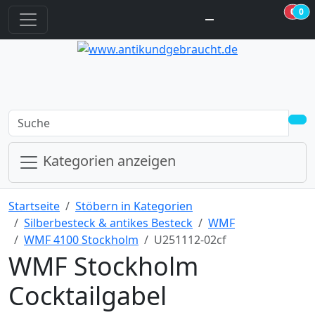
0
0
jetzt in den Warenkorb
jetzt in den Warenkorb
Kategorien anzeigen
Startseite
Stöbern in Kategorien
Silberbesteck & antikes Besteck
WMF
WMF 4100 Stockholm
U251112-02cf
WMF Stockholm
Cocktailgabel