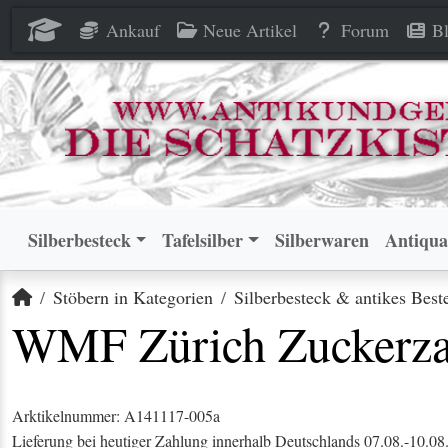
WMF Zürich Zuckerzange 90 v
WMF Zürich Zuckerzange 90 v
Ankauf
Neue Artikel
Forum
Bl
Silberbesteck
Tafelsilber
Silberwaren
Antiqua
Startseite
Stöbern in Kategorien
Silberbesteck & antikes Best
WMF Zürich Zuckerzan
Arktikelnummer: A141117-005a
Lieferung bei heutiger Zahlung innerhalb Deutschlands 07.08.-10.08