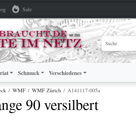
ersilbert
ersilbert
og
Sale
riat
Schmuck
Verschiedenes
eck
WMF
WMF Zürich
A141117-005a
ge 90 versilbert
.