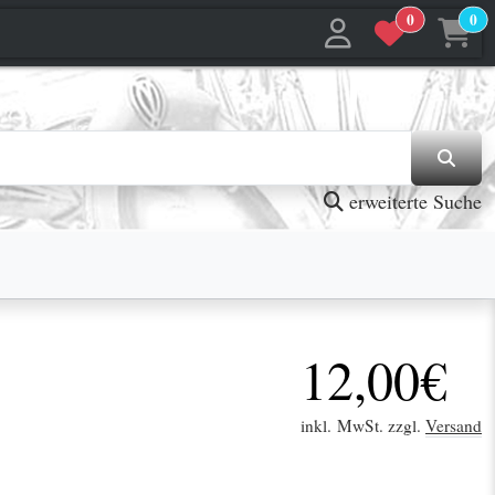
0
0
jetzt in den Warenkorb
jetzt in den Warenkorb
erweiterte Suche
12,00€
inkl. MwSt. zzgl.
Versand